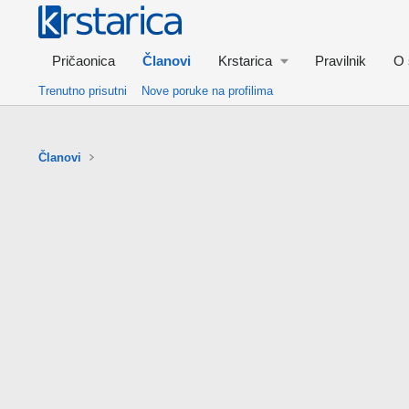
Pričaonica
Članovi
Krstarica
Pravilnik
O 
Trenutno prisutni
Nove poruke na profilima
Članovi