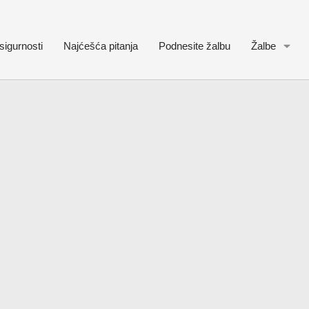
sigurnosti
Najćešća pitanja
Podnesite žalbu
Žalbe