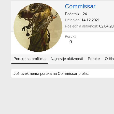
Commissar
Početnik
·
24
Učlanjen
14.12.2021.
Poslednja aktivnost
02.04.20
Poruka
0
Poruke na profilima
Najnovije aktivnosti
Poruke
O čl
Još uvek nema poruka na Commissar profilu.