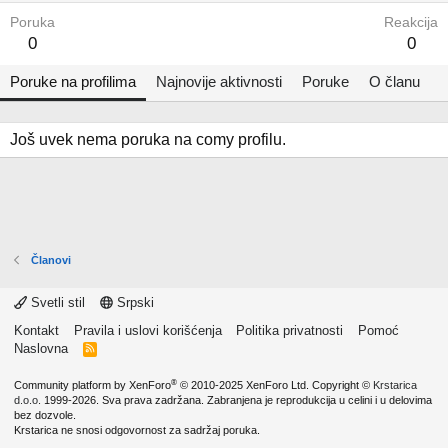
Poruka
Reakcija
0
0
Poruke na profilima
Najnovije aktivnosti
Poruke
O članu
Još uvek nema poruka na comy profilu.
Članovi
Svetli stil
Srpski
Kontakt
Pravila i uslovi korišćenja
Politika privatnosti
Pomoć
Naslovna
R
S
S
®
Community platform by XenForo
© 2010-2025 XenForo Ltd.
Copyright ©
Krstarica
d.o.o.
1999-2026. Sva prava zadržana. Zabranjena je reprodukcija u celini i u delovima
bez dozvole.
Krstarica ne snosi odgovornost za sadržaj poruka.