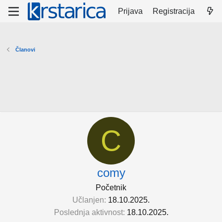
Prijava
Registracija
Članovi
C
comy
Početnik
Učlanjen
18.10.2025.
Poslednja aktivnost
18.10.2025.