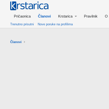
Pričaonica
Članovi
Krstarica
Pravilnik
O 
Trenutno prisutni
Nove poruke na profilima
Članovi