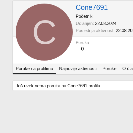
Cone7691
C
Početnik
Učlanjen
22.08.2024.
Poslednja aktivnost
22.08.20
Poruka
0
Poruke na profilima
Najnovije aktivnosti
Poruke
O čl
Još uvek nema poruka na Cone7691 profilu.