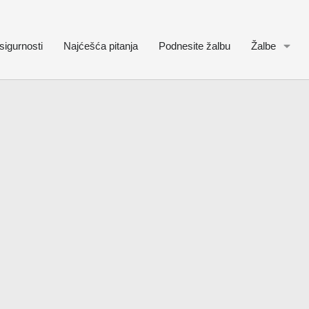
sigurnosti
Najćešća pitanja
Podnesite žalbu
Žalbe