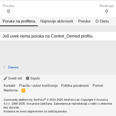
Poruka
Reakcija
0
0
Poruke na profilima
Najnovije aktivnosti
Poruke
O članu
Još uvek nema poruka na Control_Denied profilu.
Članovi
Svetli stil
Srpski
Kontakt
Pravila i uslovi korišćenja
Politika privatnosti
Pomoć
Naslovna
R
S
S
®
Community platform by XenForo
© 2010-2025 XenForo Ltd.
Copyright ©
Krstarica
d.o.o.
1999-2026. Sva prava zadržana. Zabranjena je reprodukcija u celini i u delovima
bez dozvole.
Krstarica ne snosi odgovornost za sadržaj poruka.