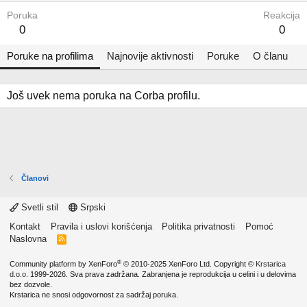
Poruka
Reakcija
0
0
Poruke na profilima
Najnovije aktivnosti
Poruke
O članu
Još uvek nema poruka na Corba profilu.
Članovi
Svetli stil
Srpski
Kontakt
Pravila i uslovi korišćenja
Politika privatnosti
Pomoć
Naslovna
R
S
S
®
Community platform by XenForo
© 2010-2025 XenForo Ltd.
Copyright ©
Krstarica
d.o.o.
1999-2026. Sva prava zadržana. Zabranjena je reprodukcija u celini i u delovima
bez dozvole.
Krstarica ne snosi odgovornost za sadržaj poruka.