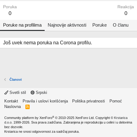
Poruka
Reakcija
0
0
Poruke na profilima
Najnovije aktivnosti
Poruke
O članu
Još uvek nema poruka na Corona profilu.
Članovi
Svetli stil
Srpski
Kontakt
Pravila i uslovi korišćenja
Politika privatnosti
Pomoć
Naslovna
R
S
S
®
Community platform by XenForo
© 2010-2025 XenForo Ltd.
Copyright ©
Krstarica
d.o.o.
1999-2026. Sva prava zadržana. Zabranjena je reprodukcija u celini i u delovima
bez dozvole.
Krstarica ne snosi odgovornost za sadržaj poruka.