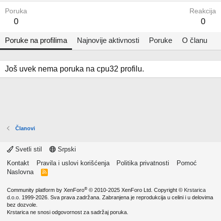
Poruka
Reakcija
0
0
Poruke na profilima
Najnovije aktivnosti
Poruke
O članu
Još uvek nema poruka na cpu32 profilu.
Članovi
Svetli stil
Srpski
Kontakt
Pravila i uslovi korišćenja
Politika privatnosti
Pomoć
Naslovna
R
S
S
®
Community platform by XenForo
© 2010-2025 XenForo Ltd.
Copyright ©
Krstarica
d.o.o.
1999-2026. Sva prava zadržana. Zabranjena je reprodukcija u celini i u delovima
bez dozvole.
Krstarica ne snosi odgovornost za sadržaj poruka.