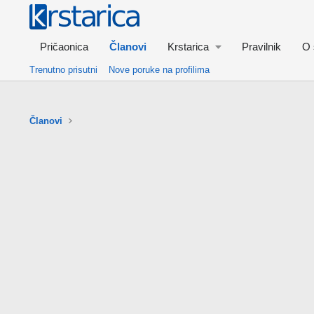
Pričaonica
Članovi
Krstarica
Pravilnik
O 
Trenutno prisutni
Nove poruke na profilima
Članovi