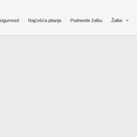
sigurnosti
Najćešća pitanja
Podnesite žalbu
Žalbe