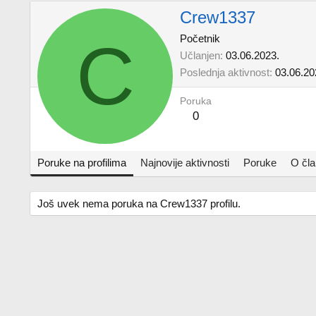
Crew1337
C
Početnik
Učlanjen
03.06.2023.
Poslednja aktivnost
03.06.20
Poruka
0
Poruke na profilima
Najnovije aktivnosti
Poruke
O čl
Još uvek nema poruka na Crew1337 profilu.