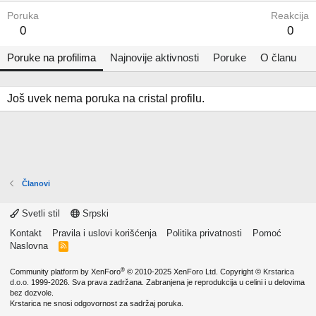
Poruka
Reakcija
0
0
Poruke na profilima
Najnovije aktivnosti
Poruke
O članu
Još uvek nema poruka na cristal profilu.
Članovi
Svetli stil
Srpski
Kontakt
Pravila i uslovi korišćenja
Politika privatnosti
Pomoć
Naslovna
R
S
S
®
Community platform by XenForo
© 2010-2025 XenForo Ltd.
Copyright ©
Krstarica
d.o.o.
1999-2026. Sva prava zadržana. Zabranjena je reprodukcija u celini i u delovima
bez dozvole.
Krstarica ne snosi odgovornost za sadržaj poruka.