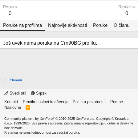
Poruka
Reakcija
0
0
Poruke na profilima
Najnovije aktivnosti
Poruke
O članu
Još uvek nema poruka na Crn90BG profilu.
Članovi
Svetli stil
Srpski
Kontakt
Pravila i uslovi korišćenja
Politika privatnosti
Pomoć
Naslovna
R
S
S
®
Community platform by XenForo
© 2010-2025 XenForo Ltd.
Copyright ©
Krstarica
d.o.o.
1999-2026. Sva prava zadržana. Zabranjena je reprodukcija u celini i u delovima
bez dozvole.
Krstarica ne snosi odgovornost za sadržaj poruka.