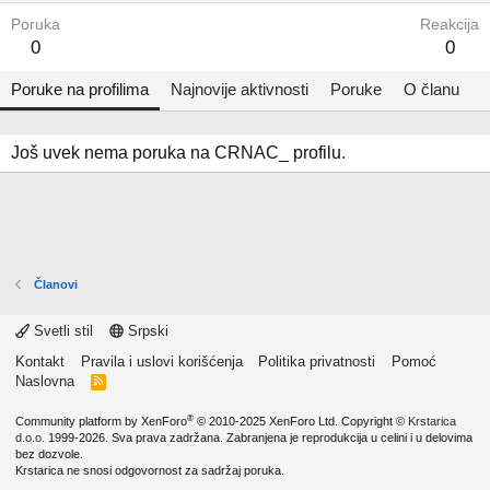
Poruka
Reakcija
0
0
Poruke na profilima
Najnovije aktivnosti
Poruke
O članu
Još uvek nema poruka na CRNAC_ profilu.
Članovi
Svetli stil
Srpski
Kontakt
Pravila i uslovi korišćenja
Politika privatnosti
Pomoć
Naslovna
R
S
S
®
Community platform by XenForo
© 2010-2025 XenForo Ltd.
Copyright ©
Krstarica
d.o.o.
1999-2026. Sva prava zadržana. Zabranjena je reprodukcija u celini i u delovima
bez dozvole.
Krstarica ne snosi odgovornost za sadržaj poruka.