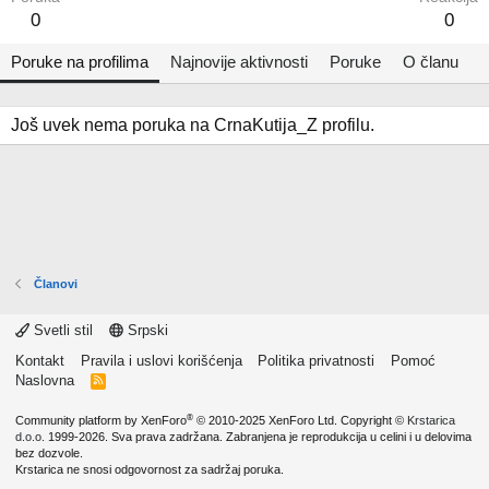
0
0
Poruke na profilima
Najnovije aktivnosti
Poruke
O članu
Još uvek nema poruka na CrnaKutija_Z profilu.
Članovi
Svetli stil
Srpski
Kontakt
Pravila i uslovi korišćenja
Politika privatnosti
Pomoć
Naslovna
R
S
S
®
Community platform by XenForo
© 2010-2025 XenForo Ltd.
Copyright ©
Krstarica
d.o.o.
1999-2026. Sva prava zadržana. Zabranjena je reprodukcija u celini i u delovima
bez dozvole.
Krstarica ne snosi odgovornost za sadržaj poruka.