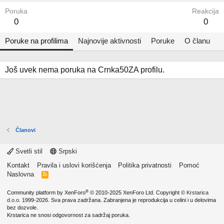
Poruka
Reakcija
0
0
Poruke na profilima
Najnovije aktivnosti
Poruke
O članu
Još uvek nema poruka na Crnka50ZA profilu.
Članovi
Svetli stil
Srpski
Kontakt
Pravila i uslovi korišćenja
Politika privatnosti
Pomoć
Naslovna
R
S
S
®
Community platform by XenForo
© 2010-2025 XenForo Ltd.
Copyright ©
Krstarica
d.o.o.
1999-2026. Sva prava zadržana. Zabranjena je reprodukcija u celini i u delovima
bez dozvole.
Krstarica ne snosi odgovornost za sadržaj poruka.