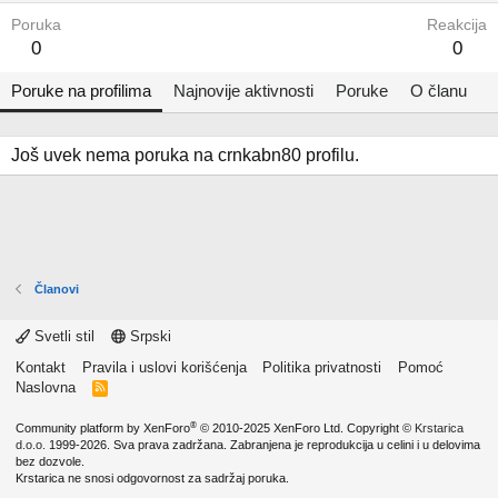
Poruka
Reakcija
0
0
Poruke na profilima
Najnovije aktivnosti
Poruke
O članu
Još uvek nema poruka na crnkabn80 profilu.
Članovi
Svetli stil
Srpski
Kontakt
Pravila i uslovi korišćenja
Politika privatnosti
Pomoć
Naslovna
R
S
S
®
Community platform by XenForo
© 2010-2025 XenForo Ltd.
Copyright ©
Krstarica
d.o.o.
1999-2026. Sva prava zadržana. Zabranjena je reprodukcija u celini i u delovima
bez dozvole.
Krstarica ne snosi odgovornost za sadržaj poruka.