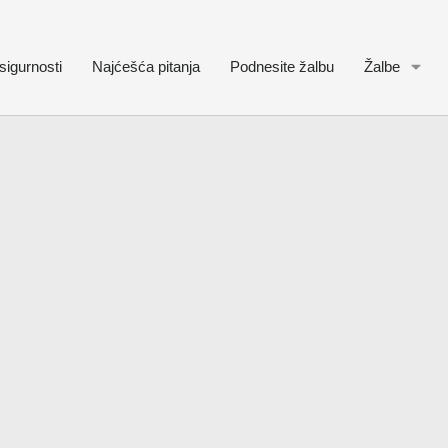
sigurnosti
Najćešća pitanja
Podnesite žalbu
Žalbe