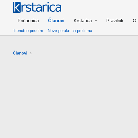
Pričaonica
Članovi
Krstarica
Pravilnik
O 
Trenutno prisutni
Nove poruke na profilima
Članovi