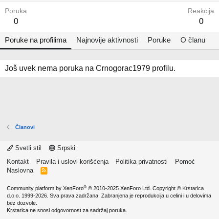
Poruka
Reakcija
0
0
Poruke na profilima
Najnovije aktivnosti
Poruke
O članu
Još uvek nema poruka na Crnogorac1979 profilu.
Članovi
Svetli stil
Srpski
Kontakt
Pravila i uslovi korišćenja
Politika privatnosti
Pomoć
Naslovna
R
S
S
®
Community platform by XenForo
© 2010-2025 XenForo Ltd.
Copyright ©
Krstarica
d.o.o.
1999-2026. Sva prava zadržana. Zabranjena je reprodukcija u celini i u delovima
bez dozvole.
Krstarica ne snosi odgovornost za sadržaj poruka.