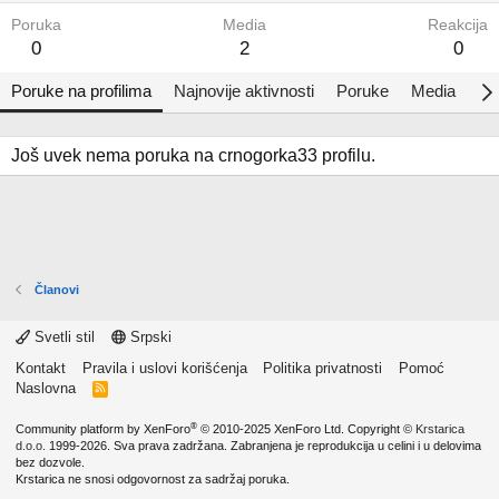
Poruka
Media
Reakcija
0
2
0
Poruke na profilima
Najnovije aktivnosti
Poruke
Media
Al
Još uvek nema poruka na crnogorka33 profilu.
Članovi
Svetli stil
Srpski
Kontakt
Pravila i uslovi korišćenja
Politika privatnosti
Pomoć
Naslovna
R
S
S
®
Community platform by XenForo
© 2010-2025 XenForo Ltd.
Copyright ©
Krstarica
d.o.o.
1999-2026. Sva prava zadržana. Zabranjena je reprodukcija u celini i u delovima
bez dozvole.
Krstarica ne snosi odgovornost za sadržaj poruka.