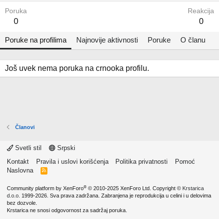
Poruka
Reakcija
0
0
Poruke na profilima
Najnovije aktivnosti
Poruke
O članu
Još uvek nema poruka na crnooka profilu.
Članovi
Svetli stil
Srpski
Kontakt
Pravila i uslovi korišćenja
Politika privatnosti
Pomoć
Naslovna
R
S
S
®
Community platform by XenForo
© 2010-2025 XenForo Ltd.
Copyright ©
Krstarica
d.o.o.
1999-2026. Sva prava zadržana. Zabranjena je reprodukcija u celini i u delovima
bez dozvole.
Krstarica ne snosi odgovornost za sadržaj poruka.