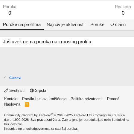
Poruka
Reakcija
0
0
Poruke na profilima
Najnovije aktivnosti
Poruke
O članu
Još uvek nema poruka na croosing profilu.
Članovi
Svetli stil
Srpski
Kontakt
Pravila i uslovi korišćenja
Politika privatnosti
Pomoć
Naslovna
R
S
S
®
Community platform by XenForo
© 2010-2025 XenForo Ltd.
Copyright ©
Krstarica
d.o.o.
1999-2026. Sva prava zadržana. Zabranjena je reprodukcija u celini i u delovima
bez dozvole.
Krstarica ne snosi odgovornost za sadržaj poruka.