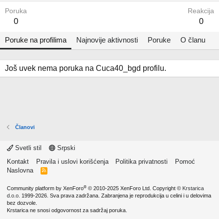
Poruka
Reakcija
0
0
Poruke na profilima
Najnovije aktivnosti
Poruke
O članu
Još uvek nema poruka na Cuca40_bgd profilu.
Članovi
Svetli stil
Srpski
Kontakt
Pravila i uslovi korišćenja
Politika privatnosti
Pomoć
Naslovna
R
S
S
®
Community platform by XenForo
© 2010-2025 XenForo Ltd.
Copyright ©
Krstarica
d.o.o.
1999-2026. Sva prava zadržana. Zabranjena je reprodukcija u celini i u delovima
bez dozvole.
Krstarica ne snosi odgovornost za sadržaj poruka.