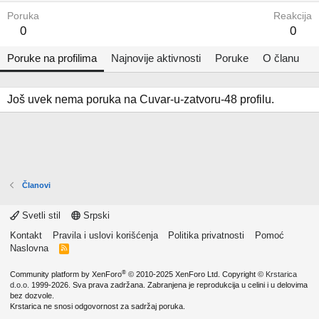
Poruka
Reakcija
0
0
Poruke na profilima
Najnovije aktivnosti
Poruke
O članu
Još uvek nema poruka na Cuvar-u-zatvoru-48 profilu.
Članovi
Svetli stil
Srpski
Kontakt
Pravila i uslovi korišćenja
Politika privatnosti
Pomoć
Naslovna
R
S
S
®
Community platform by XenForo
© 2010-2025 XenForo Ltd.
Copyright ©
Krstarica
d.o.o.
1999-2026. Sva prava zadržana. Zabranjena je reprodukcija u celini i u delovima
bez dozvole.
Krstarica ne snosi odgovornost za sadržaj poruka.