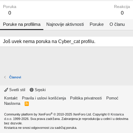
Poruka
Reakcija
0
0
Poruke na profilima
Najnovije aktivnosti
Poruke
O članu
Još uvek nema poruka na Cyber_cat profilu.
Članovi
Svetli stil
Srpski
Kontakt
Pravila i uslovi korišćenja
Politika privatnosti
Pomoć
Naslovna
R
S
S
®
Community platform by XenForo
© 2010-2025 XenForo Ltd.
Copyright ©
Krstarica
d.o.o.
1999-2026. Sva prava zadržana. Zabranjena je reprodukcija u celini i u delovima
bez dozvole.
Krstarica ne snosi odgovornost za sadržaj poruka.