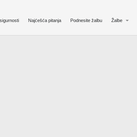
sigurnosti
Najćešća pitanja
Podnesite žalbu
Žalbe