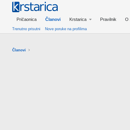
Pričaonica
Članovi
Krstarica
Pravilnik
O 
Trenutno prisutni
Nove poruke na profilima
Članovi