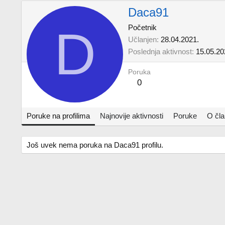
Daca91
D
Početnik
Učlanjen
28.04.2021.
Poslednja aktivnost
15.05.20
Poruka
0
Poruke na profilima
Najnovije aktivnosti
Poruke
O čl
Još uvek nema poruka na Daca91 profilu.