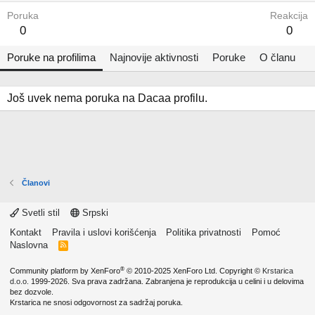
Poruka
Reakcija
0
0
Poruke na profilima
Najnovije aktivnosti
Poruke
O članu
Još uvek nema poruka na Dacaa profilu.
Članovi
Svetli stil
Srpski
Kontakt
Pravila i uslovi korišćenja
Politika privatnosti
Pomoć
Naslovna
R
S
S
®
Community platform by XenForo
© 2010-2025 XenForo Ltd.
Copyright ©
Krstarica
d.o.o.
1999-2026. Sva prava zadržana. Zabranjena je reprodukcija u celini i u delovima
bez dozvole.
Krstarica ne snosi odgovornost za sadržaj poruka.