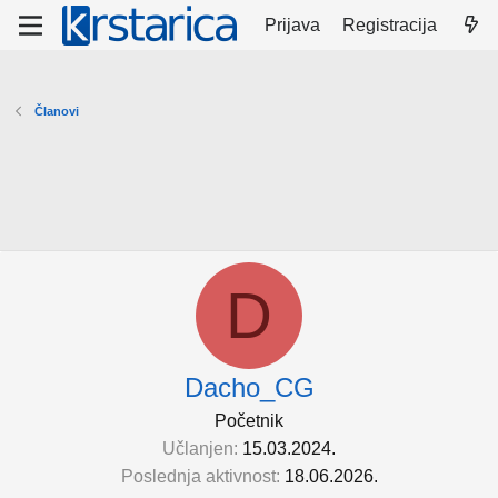
Prijava
Registracija
Članovi
D
Dacho_CG
Početnik
Učlanjen
15.03.2024.
Poslednja aktivnost
18.06.2026.