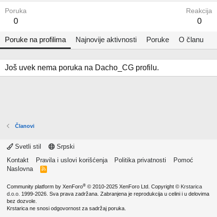
Poruka
Reakcija
0
0
Poruke na profilima
Najnovije aktivnosti
Poruke
O članu
Još uvek nema poruka na Dacho_CG profilu.
Članovi
Svetli stil
Srpski
Kontakt
Pravila i uslovi korišćenja
Politika privatnosti
Pomoć
Naslovna
R
S
S
®
Community platform by XenForo
© 2010-2025 XenForo Ltd.
Copyright ©
Krstarica
d.o.o.
1999-2026. Sva prava zadržana. Zabranjena je reprodukcija u celini i u delovima
bez dozvole.
Krstarica ne snosi odgovornost za sadržaj poruka.