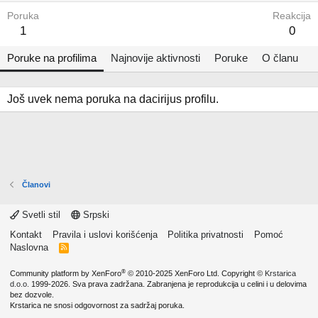
Poruka
Reakcija
1
0
Poruke na profilima
Najnovije aktivnosti
Poruke
O članu
Još uvek nema poruka na dacirijus profilu.
Članovi
Svetli stil
Srpski
Kontakt
Pravila i uslovi korišćenja
Politika privatnosti
Pomoć
Naslovna
R
S
S
®
Community platform by XenForo
© 2010-2025 XenForo Ltd.
Copyright ©
Krstarica
d.o.o.
1999-2026. Sva prava zadržana. Zabranjena je reprodukcija u celini i u delovima
bez dozvole.
Krstarica ne snosi odgovornost za sadržaj poruka.