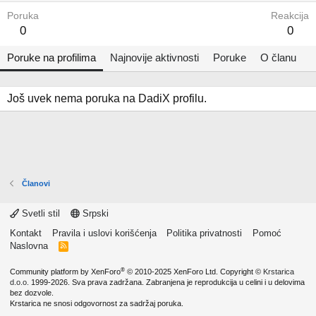
Poruka
Reakcija
0
0
Poruke na profilima
Najnovije aktivnosti
Poruke
O članu
Još uvek nema poruka na DadiX profilu.
Članovi
Svetli stil
Srpski
Kontakt
Pravila i uslovi korišćenja
Politika privatnosti
Pomoć
Naslovna
R
S
S
®
Community platform by XenForo
© 2010-2025 XenForo Ltd.
Copyright ©
Krstarica
d.o.o.
1999-2026. Sva prava zadržana. Zabranjena je reprodukcija u celini i u delovima
bez dozvole.
Krstarica ne snosi odgovornost za sadržaj poruka.