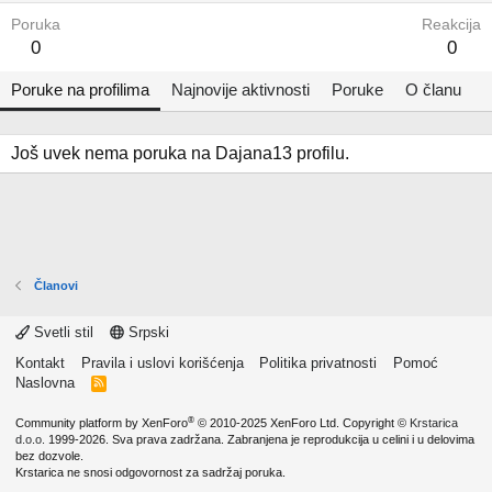
Poruka
Reakcija
0
0
Poruke na profilima
Najnovije aktivnosti
Poruke
O članu
Još uvek nema poruka na Dajana13 profilu.
Članovi
Svetli stil
Srpski
Kontakt
Pravila i uslovi korišćenja
Politika privatnosti
Pomoć
Naslovna
R
S
S
®
Community platform by XenForo
© 2010-2025 XenForo Ltd.
Copyright ©
Krstarica
d.o.o.
1999-2026. Sva prava zadržana. Zabranjena je reprodukcija u celini i u delovima
bez dozvole.
Krstarica ne snosi odgovornost za sadržaj poruka.