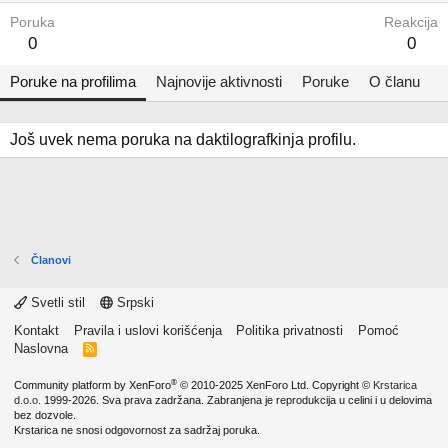
Poruka
Reakcija
0
0
Poruke na profilima
Najnovije aktivnosti
Poruke
O članu
Još uvek nema poruka na daktilografkinja profilu.
Članovi
Svetli stil
Srpski
Kontakt
Pravila i uslovi korišćenja
Politika privatnosti
Pomoć
Naslovna
R
S
S
®
Community platform by XenForo
© 2010-2025 XenForo Ltd.
Copyright ©
Krstarica
d.o.o.
1999-2026. Sva prava zadržana. Zabranjena je reprodukcija u celini i u delovima
bez dozvole.
Krstarica ne snosi odgovornost za sadržaj poruka.