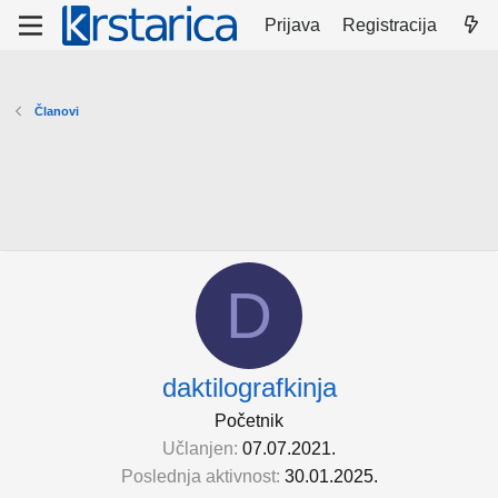
Prijava
Registracija
Članovi
D
daktilografkinja
Početnik
Učlanjen
07.07.2021.
Poslednja aktivnost
30.01.2025.