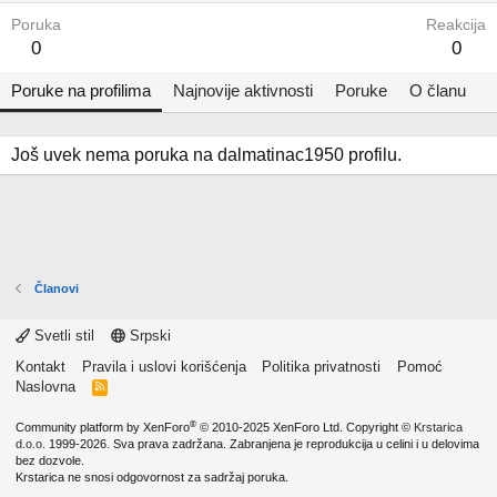
Poruka
Reakcija
0
0
Poruke na profilima
Najnovije aktivnosti
Poruke
O članu
Još uvek nema poruka na dalmatinac1950 profilu.
Članovi
Svetli stil
Srpski
Kontakt
Pravila i uslovi korišćenja
Politika privatnosti
Pomoć
Naslovna
R
S
S
®
Community platform by XenForo
© 2010-2025 XenForo Ltd.
Copyright ©
Krstarica
d.o.o.
1999-2026. Sva prava zadržana. Zabranjena je reprodukcija u celini i u delovima
bez dozvole.
Krstarica ne snosi odgovornost za sadržaj poruka.