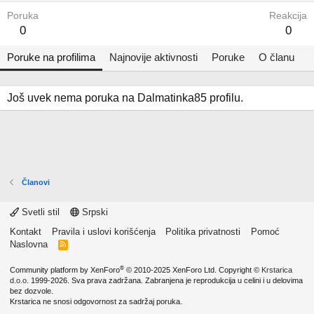
Poruka
Reakcija
0
0
Poruke na profilima
Najnovije aktivnosti
Poruke
O članu
Još uvek nema poruka na Dalmatinka85 profilu.
Članovi
Svetli stil
Srpski
Kontakt
Pravila i uslovi korišćenja
Politika privatnosti
Pomoć
Naslovna
R
S
S
®
Community platform by XenForo
© 2010-2025 XenForo Ltd.
Copyright ©
Krstarica
d.o.o.
1999-2026. Sva prava zadržana. Zabranjena je reprodukcija u celini i u delovima
bez dozvole.
Krstarica ne snosi odgovornost za sadržaj poruka.