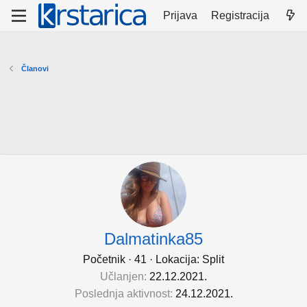
Prijava
Registracija
Članovi
Dalmatinka85
Početnik
·
41
·
Lokacija:
Split
Učlanjen
22.12.2021.
Poslednja aktivnost
24.12.2021.