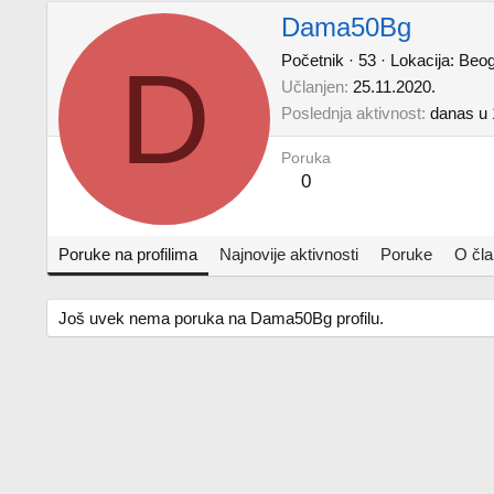
Dama50Bg
D
Početnik
·
53
·
Lokacija:
Beog
Učlanjen
25.11.2020.
Poslednja aktivnost
danas u 
Poruka
0
Poruke na profilima
Najnovije aktivnosti
Poruke
O čl
Još uvek nema poruka na Dama50Bg profilu.