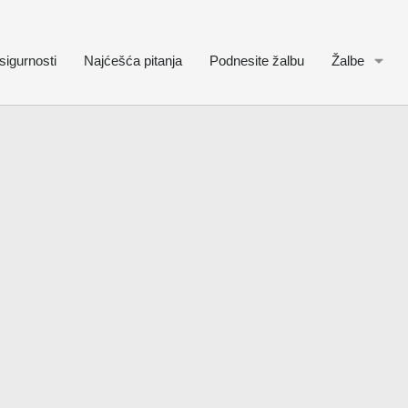
sigurnosti
Najćešća pitanja
Podnesite žalbu
Žalbe