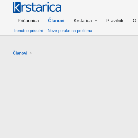
Pričaonica
Članovi
Krstarica
Pravilnik
O 
Trenutno prisutni
Nove poruke na profilima
Članovi