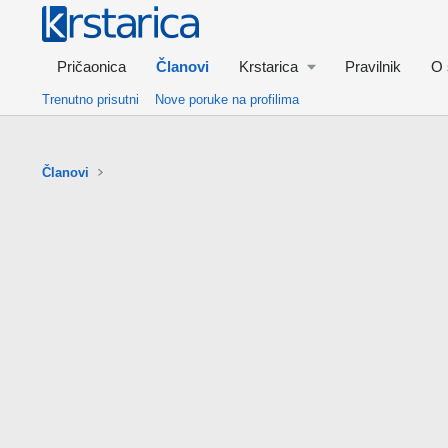
Pričaonica
Članovi
Krstarica
Pravilnik
O 
Trenutno prisutni
Nove poruke na profilima
Članovi