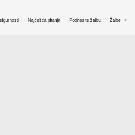
sigurnosti
Najćešća pitanja
Podnesite žalbu
Žalbe