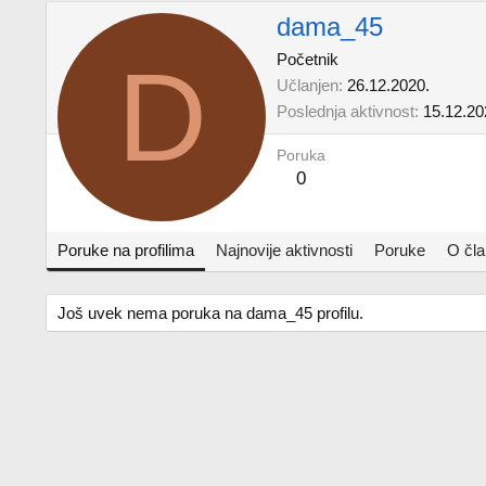
dama_45
D
Početnik
Učlanjen
26.12.2020.
Poslednja aktivnost
15.12.20
Poruka
0
Poruke na profilima
Najnovije aktivnosti
Poruke
O čl
Još uvek nema poruka na dama_45 profilu.