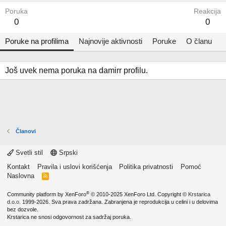
Poruka
Reakcija
0
0
Poruke na profilima
Najnovije aktivnosti
Poruke
O članu
Još uvek nema poruka na damirr profilu.
Članovi
Svetli stil
Srpski
Kontakt
Pravila i uslovi korišćenja
Politika privatnosti
Pomoć
Naslovna
R
S
S
®
Community platform by XenForo
© 2010-2025 XenForo Ltd.
Copyright ©
Krstarica
d.o.o.
1999-2026. Sva prava zadržana. Zabranjena je reprodukcija u celini i u delovima
bez dozvole.
Krstarica ne snosi odgovornost za sadržaj poruka.