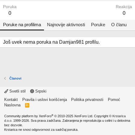
Poruka
Reakcija
0
0
Poruke na profilima
Najnovije aktivnosti
Poruke
O članu
Još uvek nema poruka na Damjan981 profilu.
Članovi
Svetli stil
Srpski
Kontakt
Pravila i uslovi korišćenja
Politika privatnosti
Pomoć
Naslovna
R
S
S
®
Community platform by XenForo
© 2010-2025 XenForo Ltd.
Copyright ©
Krstarica
d.o.o.
1999-2026. Sva prava zadržana. Zabranjena je reprodukcija u celini i u delovima
bez dozvole.
Krstarica ne snosi odgovornost za sadržaj poruka.