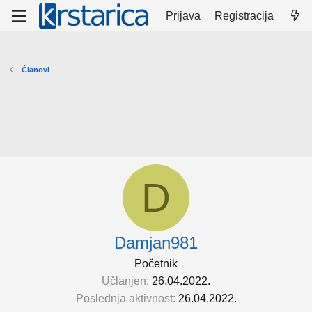
Prijava
Registracija
Članovi
D
Damjan981
Početnik
Učlanjen
26.04.2022.
Poslednja aktivnost
26.04.2022.