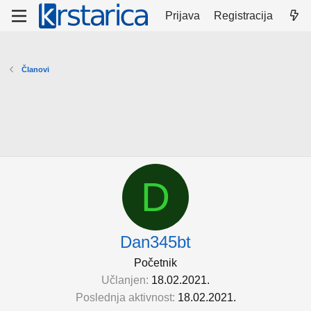
Prijava
Registracija
Članovi
D
Dan345bt
Početnik
Učlanjen
18.02.2021.
Poslednja aktivnost
18.02.2021.