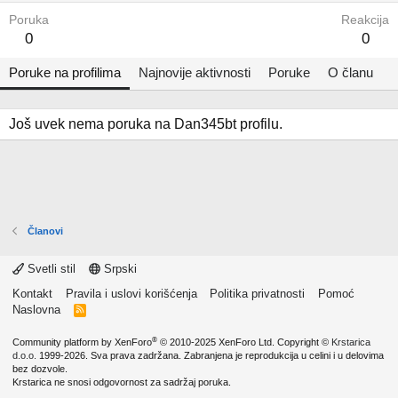
Poruka
Reakcija
0
0
Poruke na profilima
Najnovije aktivnosti
Poruke
O članu
Još uvek nema poruka na Dan345bt profilu.
Članovi
Svetli stil
Srpski
Kontakt
Pravila i uslovi korišćenja
Politika privatnosti
Pomoć
Naslovna
R
S
S
®
Community platform by XenForo
© 2010-2025 XenForo Ltd.
Copyright ©
Krstarica
d.o.o.
1999-2026. Sva prava zadržana. Zabranjena je reprodukcija u celini i u delovima
bez dozvole.
Krstarica ne snosi odgovornost za sadržaj poruka.