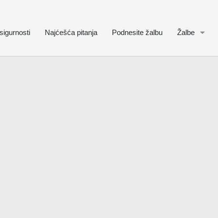
sigurnosti
Najćešća pitanja
Podnesite žalbu
Žalbe