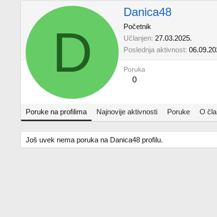
Danica48
D
Početnik
Učlanjen
27.03.2025.
Poslednja aktivnost
06.09.20
Poruka
0
Poruke na profilima
Najnovije aktivnosti
Poruke
O čl
Još uvek nema poruka na Danica48 profilu.