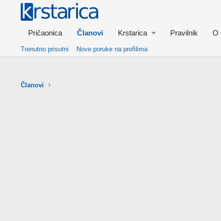
Pričaonica
Članovi
Krstarica
Pravilnik
O 
Trenutno prisutni
Nove poruke na profilima
Članovi