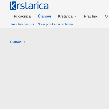
Pričaonica
Članovi
Krstarica
Pravilnik
O 
Trenutno prisutni
Nove poruke na profilima
Članovi