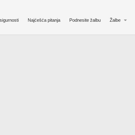
sigurnosti
Najćešća pitanja
Podnesite žalbu
Žalbe