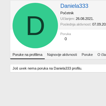
Daniela333
D
Početnik
Učlanjen
26.08.2021.
Poslednja aktivnost
07.09.20
Poruka
0
Poruke na profilima
Najnovije aktivnosti
Poruke
O čl
Još uvek nema poruka na Daniela333 profilu.