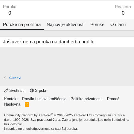
Poruka
Reakcija
0
0
Poruke na profilima
Najnovije aktivnosti
Poruke
O članu
Još uvek nema poruka na daniherba profilu.
Članovi
Svetli stil
Srpski
Kontakt
Pravila i uslovi korišćenja
Politika privatnosti
Pomoć
Naslovna
R
S
S
®
Community platform by XenForo
© 2010-2025 XenForo Ltd.
Copyright ©
Krstarica
d.o.o.
1999-2026. Sva prava zadržana. Zabranjena je reprodukcija u celini i u delovima
bez dozvole.
Krstarica ne snosi odgovornost za sadržaj poruka.