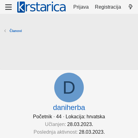
Prijava
Registracija
Članovi
D
daniherba
Početnik
·
44
·
Lokacija:
hrvatska
Učlanjen
28.03.2023.
Poslednja aktivnost
28.03.2023.