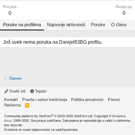
Poruka
Reakcija
0
0
Poruke na profilima
Najnovije aktivnosti
Poruke
O članu
Još uvek nema poruka na Danijel83BG profilu.
Članovi
Svetli stil
Srpski
Kontakt
Pravila i uslovi korišćenja
Politika privatnosti
Pomoć
Naslovna
R
S
S
®
Community platform by XenForo
© 2010-2025 XenForo Ltd.
Copyright ©
Krstarica
d.o.o.
1999-2026. Sva prava zadržana. Zabranjena je reprodukcija u celini i u delovima
bez dozvole.
Krstarica ne snosi odgovornost za sadržaj poruka.