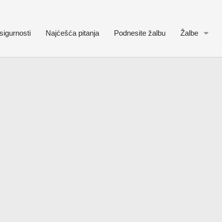
sigurnosti
Najćešća pitanja
Podnesite žalbu
Žalbe