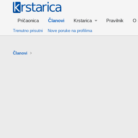
Pričaonica
Članovi
Krstarica
Pravilnik
O 
Trenutno prisutni
Nove poruke na profilima
Članovi