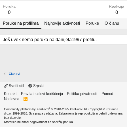
Poruka
Reakcija
0
0
Poruke na profilima
Najnovije aktivnosti
Poruke
O članu
Još uvek nema poruka na danijela1997 profilu.
Članovi
Svetli stil
Srpski
Kontakt
Pravila i uslovi korišćenja
Politika privatnosti
Pomoć
Naslovna
R
S
S
®
Community platform by XenForo
© 2010-2025 XenForo Ltd.
Copyright ©
Krstarica
d.o.o.
1999-2026. Sva prava zadržana. Zabranjena je reprodukcija u celini i u delovima
bez dozvole.
Krstarica ne snosi odgovornost za sadržaj poruka.