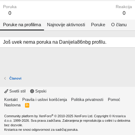
Poruka
Reakcija
0
0
Poruke na profilima
Najnovije aktivnosti
Poruke
O članu
Još uvek nema poruka na Danijela86nbg profilu.
Članovi
Svetli stil
Srpski
Kontakt
Pravila i uslovi korišćenja
Politika privatnosti
Pomoć
Naslovna
R
S
S
®
Community platform by XenForo
© 2010-2025 XenForo Ltd.
Copyright ©
Krstarica
d.o.o.
1999-2026. Sva prava zadržana. Zabranjena je reprodukcija u celini i u delovima
bez dozvole.
Krstarica ne snosi odgovornost za sadržaj poruka.