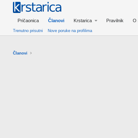
Pričaonica
Članovi
Krstarica
Pravilnik
O 
Trenutno prisutni
Nove poruke na profilima
Članovi