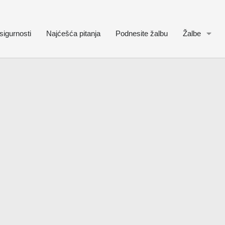
sigurnosti
Najćešća pitanja
Podnesite žalbu
Žalbe