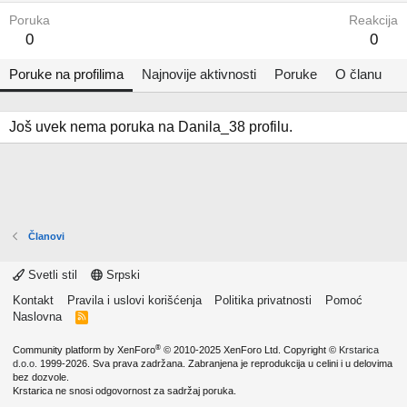
Poruka
Reakcija
0
0
Poruke na profilima
Najnovije aktivnosti
Poruke
O članu
Još uvek nema poruka na Danila_38 profilu.
Članovi
Svetli stil
Srpski
Kontakt
Pravila i uslovi korišćenja
Politika privatnosti
Pomoć
Naslovna
R
S
S
®
Community platform by XenForo
© 2010-2025 XenForo Ltd.
Copyright ©
Krstarica
d.o.o.
1999-2026. Sva prava zadržana. Zabranjena je reprodukcija u celini i u delovima
bez dozvole.
Krstarica ne snosi odgovornost za sadržaj poruka.