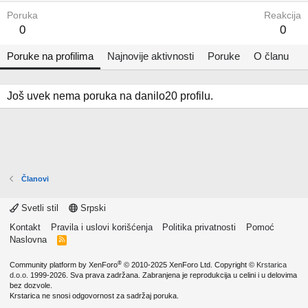
Poruka
Reakcija
0
0
Poruke na profilima
Najnovije aktivnosti
Poruke
O članu
Još uvek nema poruka na danilo20 profilu.
Članovi
Svetli stil
Srpski
Kontakt
Pravila i uslovi korišćenja
Politika privatnosti
Pomoć
Naslovna
R
S
S
®
Community platform by XenForo
© 2010-2025 XenForo Ltd.
Copyright ©
Krstarica
d.o.o.
1999-2026. Sva prava zadržana. Zabranjena je reprodukcija u celini i u delovima
bez dozvole.
Krstarica ne snosi odgovornost za sadržaj poruka.