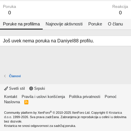
Poruka
Reakcija
0
0
Poruke na profilima
Najnovije aktivnosti
Poruke
O članu
Još uvek nema poruka na Daniyel88 profilu.
Članovi
Svetli stil
Srpski
Kontakt
Pravila i uslovi korišćenja
Politika privatnosti
Pomoć
Naslovna
R
S
S
®
Community platform by XenForo
© 2010-2025 XenForo Ltd.
Copyright ©
Krstarica
d.o.o.
1999-2026. Sva prava zadržana. Zabranjena je reprodukcija u celini i u delovima
bez dozvole.
Krstarica ne snosi odgovornost za sadržaj poruka.