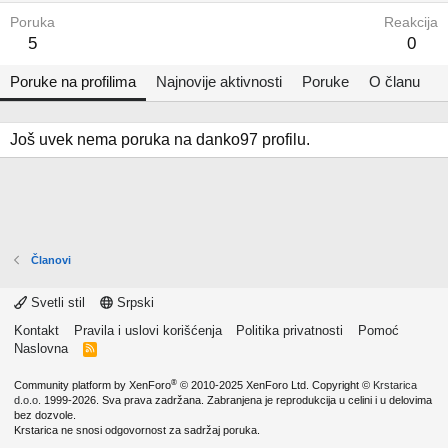
Poruka
Reakcija
5
0
Poruke na profilima
Najnovije aktivnosti
Poruke
O članu
Još uvek nema poruka na danko97 profilu.
Članovi
Svetli stil
Srpski
Kontakt
Pravila i uslovi korišćenja
Politika privatnosti
Pomoć
Naslovna
R
S
S
®
Community platform by XenForo
© 2010-2025 XenForo Ltd.
Copyright ©
Krstarica
d.o.o.
1999-2026. Sva prava zadržana. Zabranjena je reprodukcija u celini i u delovima
bez dozvole.
Krstarica ne snosi odgovornost za sadržaj poruka.