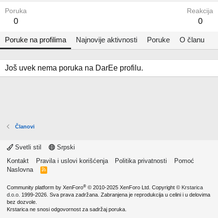
Poruka
Reakcija
0
0
Poruke na profilima
Najnovije aktivnosti
Poruke
O članu
Još uvek nema poruka na DarEe profilu.
Članovi
Svetli stil
Srpski
Kontakt
Pravila i uslovi korišćenja
Politika privatnosti
Pomoć
Naslovna
R
S
S
®
Community platform by XenForo
© 2010-2025 XenForo Ltd.
Copyright ©
Krstarica
d.o.o.
1999-2026. Sva prava zadržana. Zabranjena je reprodukcija u celini i u delovima
bez dozvole.
Krstarica ne snosi odgovornost za sadržaj poruka.