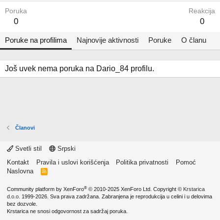
Poruka
Reakcija
0
0
Poruke na profilima
Najnovije aktivnosti
Poruke
O članu
Još uvek nema poruka na Dario_84 profilu.
Članovi
Svetli stil
Srpski
Kontakt
Pravila i uslovi korišćenja
Politika privatnosti
Pomoć
Naslovna
R
S
S
®
Community platform by XenForo
© 2010-2025 XenForo Ltd.
Copyright ©
Krstarica
d.o.o.
1999-2026. Sva prava zadržana. Zabranjena je reprodukcija u celini i u delovima
bez dozvole.
Krstarica ne snosi odgovornost za sadržaj poruka.